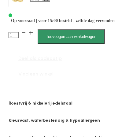
Op voorraad | voor 15:00 besteld - zelfde dag verzonden
Jinthe
Toevoegen aan winkelwagen
1830
3mm
Deel als cadeautip
x
9mm
Vind een winkel
Bol
Glans
aantal
Roestvrij & nikkelvrij edelstaal
Kleurvast, waterbestendig & hypoallergeen