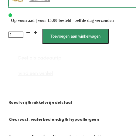
Op voorraad | voor 15:00 besteld - zelfde dag verzonden
1845
Toevoegen aan winkelwagen
2mm
x
Deel als cadeautip
9mm
Bol
Vind een winkel
Mat
aantal
Roestvrij & nikkelvrij edelstaal
Kleurvast, waterbestendig & hypoallergeen