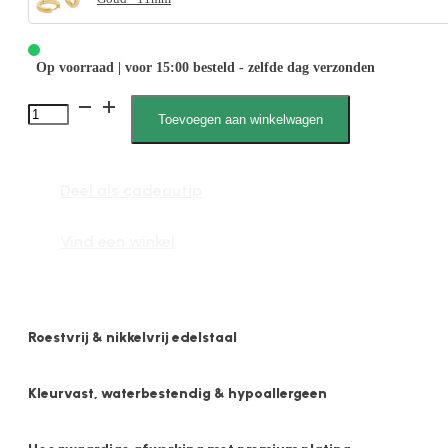
Op voorraad | voor 15:00 besteld - zelfde dag verzonden
1848
Toevoegen aan winkelwagen
3mm
x
Deel als cadeautip
11mm
Bol
Vind een winkel
Mat
aantal
Roestvrij & nikkelvrij edelstaal
Kleurvast, waterbestendig & hypoallergeen