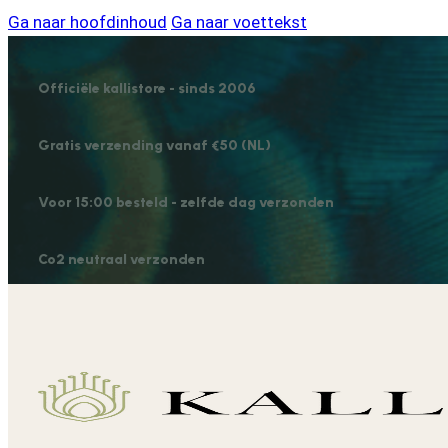
Ga naar hoofdinhoud
Ga naar voettekst
Officiële kallistore - sinds 2006
Gratis verzending vanaf €50 (NL)
Voor 15:00 besteld - zelfde dag verzonden
Co2 neutraal verzonden