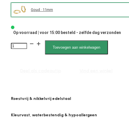
Goud · 11mm
Op voorraad | voor 15:00 besteld - zelfde dag verzonden
Xandra
Toevoegen aan winkelwagen
1851
3mm
x
Deel als cadeautip
Vind een winkel
11mm
Plat
Mat
Roestvrij & nikkelvrij edelstaal
aantal
Kleurvast, waterbestendig & hypoallergeen