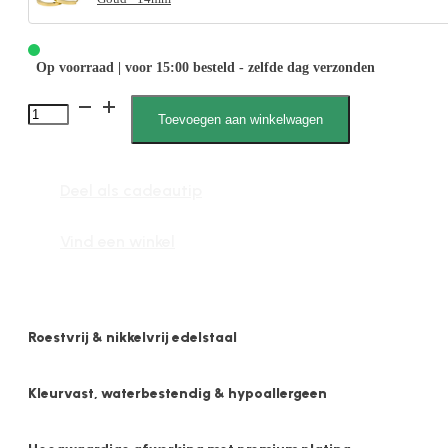
Op voorraad | voor 15:00 besteld - zelfde dag verzonden
Yenthe
Toevoegen aan winkelwagen
1853
2mm
Deel als cadeautip
x
14mm
Vind een winkel
Plat
Glans
aantal
Roestvrij & nikkelvrij edelstaal
Kleurvast, waterbestendig & hypoallergeen