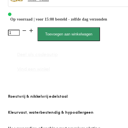
Op voorraad | voor 15:00 besteld - zelfde dag verzonden
1855
Toevoegen aan winkelwagen
2mm
x
Deel als cadeautip
14mm
Bol
Vind een winkel
Glans
aantal
Roestvrij & nikkelvrij edelstaal
Kleurvast, waterbestendig & hypoallergeen