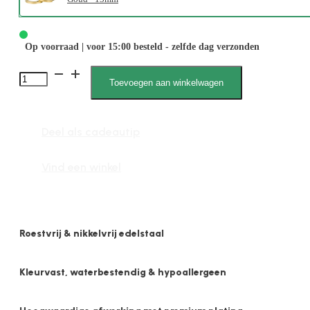
Op voorraad | voor 15:00 besteld - zelfde dag verzonden
Amani
Toevoegen aan winkelwagen
1857
2mm
Deel als cadeautip
x
13mm
Vind een winkel
Plat
Mat
aantal
Roestvrij & nikkelvrij edelstaal
Kleurvast, waterbestendig & hypoallergeen