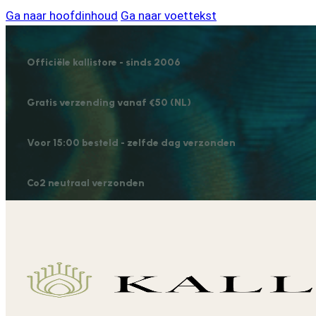
Ga naar hoofdinhoud
Ga naar voettekst
Officiële kallistore - sinds 2006
Gratis verzending vanaf €50 (NL)
Voor 15:00 besteld - zelfde dag verzonden
Co2 neutraal verzonden