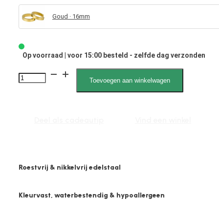
Goud · 16mm
Op voorraad | voor 15:00 besteld - zelfde dag verzonden
1863
Toevoegen aan winkelwagen
4mm
x
16mm
Deel als cadeautip
Vind een winkel
Plat
Mat
aantal
Roestvrij & nikkelvrij edelstaal
Kleurvast, waterbestendig & hypoallergeen