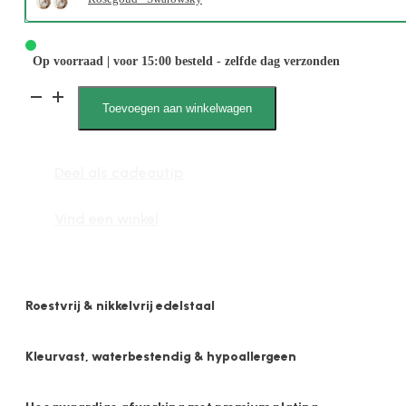
Op voorraad | voor 15:00 besteld - zelfde dag verzonden
1878
Toevoegen aan winkelwagen
8mm
Swarovski
Deel als cadeautip
Crystal
aantal
Vind een winkel
Roestvrij & nikkelvrij edelstaal
Kleurvast, waterbestendig & hypoallergeen