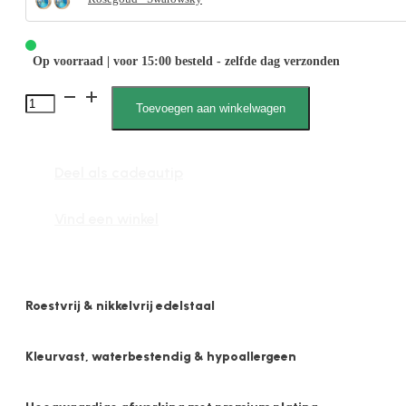
Op voorraad | voor 15:00 besteld - zelfde dag verzonden
1885
Toevoegen aan winkelwagen
10mm
Swarovski
Deel als cadeautip
Tanzanite
paars
Vind een winkel
aantal
Roestvrij & nikkelvrij edelstaal
Kleurvast, waterbestendig & hypoallergeen