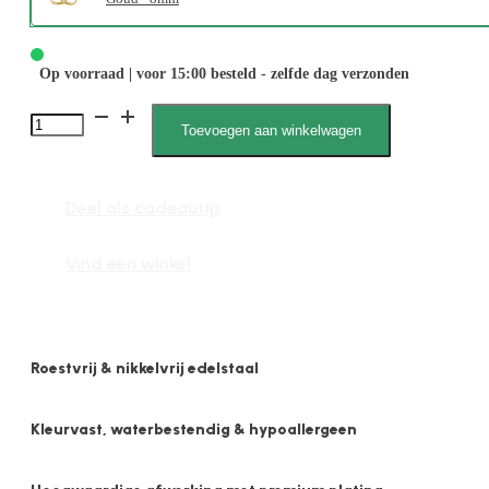
Op voorraad | voor 15:00 besteld - zelfde dag verzonden
Sjaantje
Toevoegen aan winkelwagen
1893
1,6mm
Deel als cadeautip
x
8mm
Vind een winkel
Bol
Glans
aantal
Roestvrij & nikkelvrij edelstaal
Kleurvast, waterbestendig & hypoallergeen