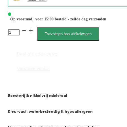
Op voorraad | voor 15:00 besteld - zelfde dag verzonden
Kiana
Toevoegen aan winkelwagen
1897
2mm
Deel als cadeautip
x
6mm
Vind een winkel
Bol
Glans
aantal
Roestvrij & nikkelvrij edelstaal
Kleurvast, waterbestendig & hypoallergeen