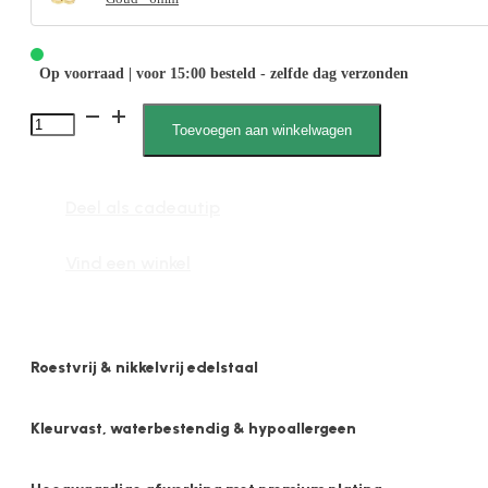
Op voorraad | voor 15:00 besteld - zelfde dag verzonden
Quinty
Toevoegen aan winkelwagen
1898
2mm
Deel als cadeautip
x
6mm
Vind een winkel
Plat
Glans
aantal
Roestvrij & nikkelvrij edelstaal
Kleurvast, waterbestendig & hypoallergeen