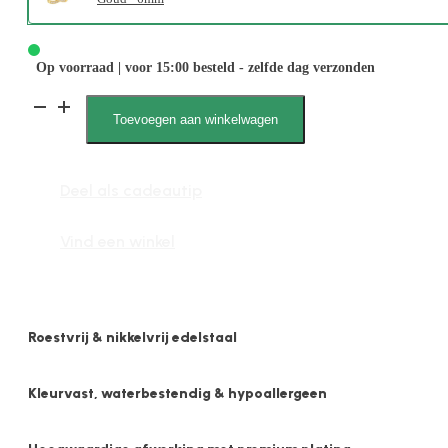
Op voorraad | voor 15:00 besteld - zelfde dag verzonden
1922
Toevoegen aan winkelwagen
,
Juul,
Deel als cadeautip
Oorbel,
Kristalsteen,
Vind een winkel
2x6mm
aantal
Roestvrij & nikkelvrij edelstaal
Kleurvast, waterbestendig & hypoallergeen