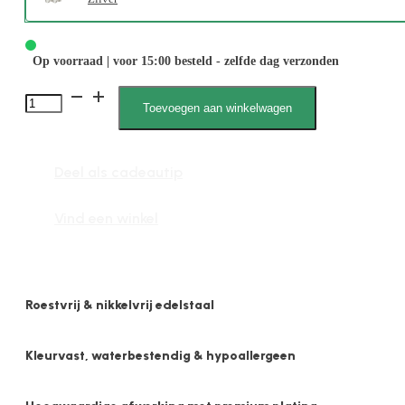
Op voorraad | voor 15:00 besteld - zelfde dag verzonden
1927
Toevoegen aan winkelwagen
Appel
aantal
Deel als cadeautip
Vind een winkel
Roestvrij & nikkelvrij edelstaal
Kleurvast, waterbestendig & hypoallergeen