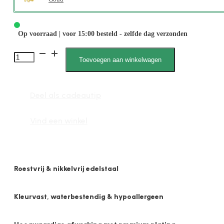
Op voorraad | voor 15:00 besteld - zelfde dag verzonden
1939
Toevoegen aan winkelwagen
Schildpad
aantal
Deel als cadeautip
Vind een winkel
Roestvrij & nikkelvrij edelstaal
Kleurvast, waterbestendig & hypoallergeen