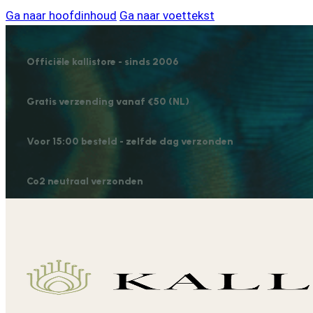
Ga naar hoofdinhoud
Ga naar voettekst
Officiële kallistore - sinds 2006
Gratis verzending vanaf €50 (NL)
Voor 15:00 besteld - zelfde dag verzonden
Co2 neutraal verzonden