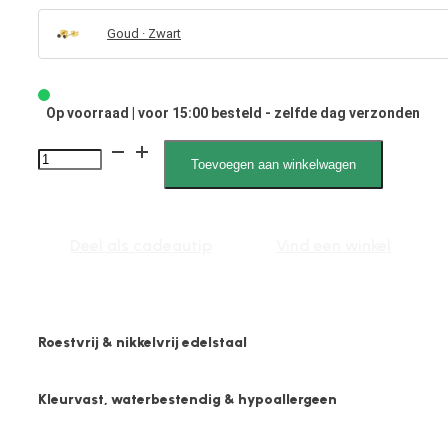
Goud · Zwart
Op voorraad | voor 15:00 besteld - zelfde dag verzonden
Yvette
Toevoegen aan winkelwagen
041940
Zwarte
steen
Deel als cadeautip
Vind een winkel
3mm
aantal
Roestvrij & nikkelvrij edelstaal
Kleurvast, waterbestendig & hypoallergeen