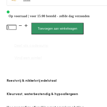
Op voorraad | voor 15:00 besteld - zelfde dag verzonden
1967
Toevoegen aan winkelwagen
Triangel
aantal
Deel als cadeautip
Vind een winkel
Roestvrij & nikkelvrij edelstaal
Kleurvast, waterbestendig & hypoallergeen