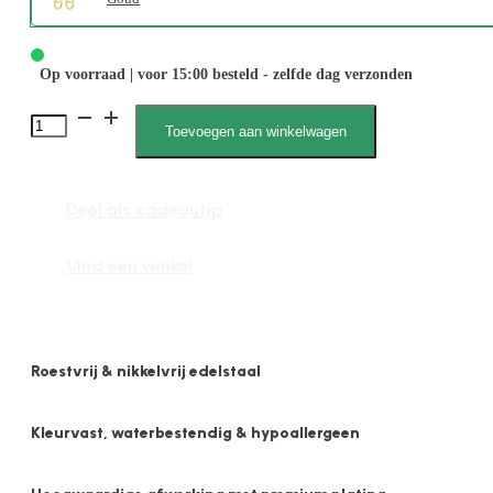
Op voorraad | voor 15:00 besteld - zelfde dag verzonden
1973
Toevoegen aan winkelwagen
Ovaal
Anker
Deel als cadeautip
aantal
Vind een winkel
Roestvrij & nikkelvrij edelstaal
Kleurvast, waterbestendig & hypoallergeen