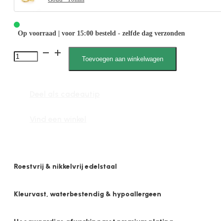
Op voorraad | voor 15:00 besteld - zelfde dag verzonden
Astra
Toevoegen aan winkelwagen
031981
Z
Deel als cadeautip
aantal
Vind een winkel
Roestvrij & nikkelvrij edelstaal
Kleurvast, waterbestendig & hypoallergeen