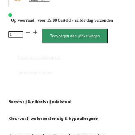
Op voorraad | voor 15:00 besteld - zelfde dag verzonden
Ailin
Toevoegen aan winkelwagen
051996
Z
Deel als cadeautip
aantal
Vind een winkel
Roestvrij & nikkelvrij edelstaal
Kleurvast, waterbestendig & hypoallergeen