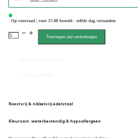
Op voorraad | voor 15:00 besteld - zelfde dag verzonden
Amalia
Toevoegen aan winkelwagen
2005
6mm
Deel als cadeautip
Parel
aantal
Vind een winkel
Roestvrij & nikkelvrij edelstaal
Kleurvast, waterbestendig & hypoallergeen