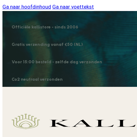
Ga naar hoofdinhoud
Ga naar voettekst
Officiële kallistore - sinds 2006
Gratis verzending vanaf €50 (NL)
Voor 15:00 besteld - zelfde dag verzonden
Co2 neutraal verzonden