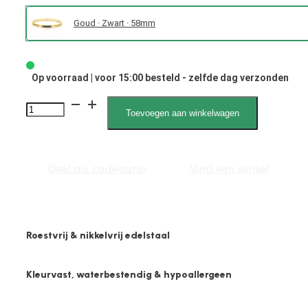
Goud · Zwart · 58mm
Op voorraad | voor 15:00 besteld - zelfde dag verzonden
Doris
Toevoegen aan winkelwagen
2175
M
aantal
Deel als cadeautip
Vind een winkel
Roestvrij & nikkelvrij edelstaal
Kleurvast, waterbestendig & hypoallergeen