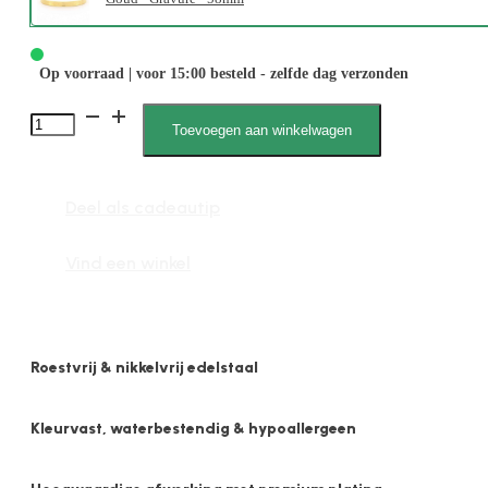
Op voorraad | voor 15:00 besteld - zelfde dag verzonden
Nikki
Toevoegen aan winkelwagen
2177
M
Deel als cadeautip
aantal
Vind een winkel
Roestvrij & nikkelvrij edelstaal
Kleurvast, waterbestendig & hypoallergeen