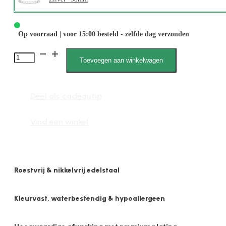
Op voorraad | voor 15:00 besteld - zelfde dag verzonden
Aaliyah
Toevoegen aan winkelwagen
012193
M
Deel als cadeautip
aantal
Vind een winkel
Roestvrij & nikkelvrij edelstaal
Kleurvast, waterbestendig & hypoallergeen