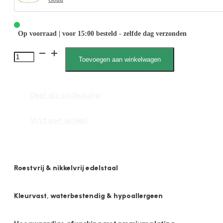
Op voorraad | voor 15:00 besteld - zelfde dag verzonden
2516
Toevoegen aan winkelwagen
2mm
Plat
Deel als cadeautip
Haak
aantal
Vind een winkel
Roestvrij & nikkelvrij edelstaal
Kleurvast, waterbestendig & hypoallergeen