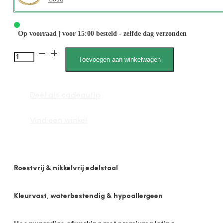
Op voorraad | voor 15:00 besteld - zelfde dag verzonden
Lieselot
Toevoegen aan winkelwagen
2524
8mm
Deel als cadeautip
Gourmet
aantal
Vind een winkel
Roestvrij & nikkelvrij edelstaal
Kleurvast, waterbestendig & hypoallergeen