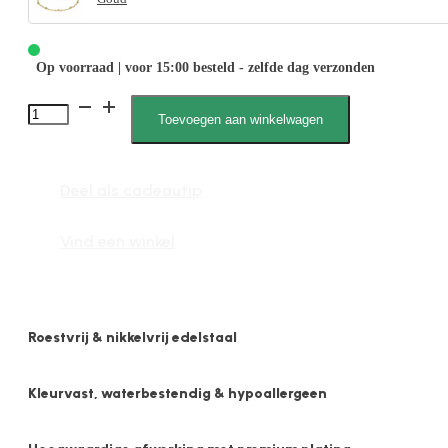
Op voorraad | voor 15:00 besteld - zelfde dag verzonden
Veer
Toevoegen aan winkelwagen
022538
Bolletjes
Deel als cadeautip
1mm
aantal
Vind een winkel
Roestvrij & nikkelvrij edelstaal
Kleurvast, waterbestendig & hypoallergeen