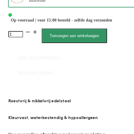
Op voorraad | voor 15:00 besteld - zelfde dag verzonden
2545
Toevoegen aan winkelwagen
4mm
Rond
Deel als cadeautip
aantal
Vind een winkel
Roestvrij & nikkelvrij edelstaal
Kleurvast, waterbestendig & hypoallergeen