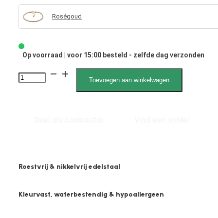
Roségoud
Op voorraad | voor 15:00 besteld - zelfde dag verzonden
2552
Toevoegen aan winkelwagen
3mm
Slangen
Schakel
Deel als cadeautip
Vind een winkel
Bol
aantal
Roestvrij & nikkelvrij edelstaal
Kleurvast, waterbestendig & hypoallergeen