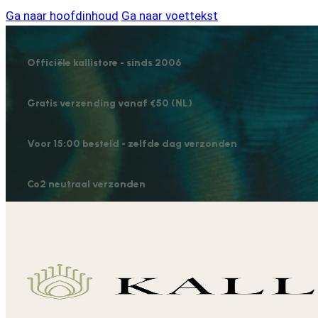
Ga naar hoofdinhoud
Ga naar voettekst
Officiële kallistore - sinds 2006
Gratis verzending vanaf €50 (NL)
Voor 15:00 besteld - zelfde dag verzonden
Co2 neutraal verzonden