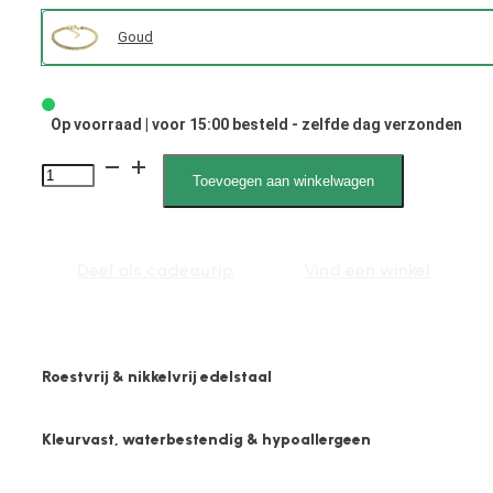
Goud
Op voorraad | voor 15:00 besteld - zelfde dag verzonden
2553
Toevoegen aan winkelwagen
4mm
Slangen
Schakel
Deel als cadeautip
Vind een winkel
Bol
aantal
Roestvrij & nikkelvrij edelstaal
Kleurvast, waterbestendig & hypoallergeen