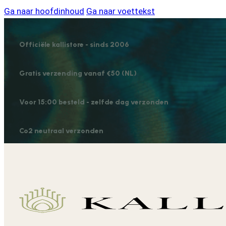
Ga naar hoofdinhoud
Ga naar voettekst
Officiële kallistore - sinds 2006
Gratis verzending vanaf €50 (NL)
Voor 15:00 besteld - zelfde dag verzonden
Co2 neutraal verzonden