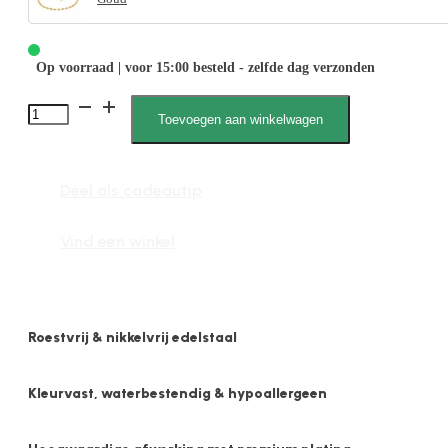
Op voorraad | voor 15:00 besteld - zelfde dag verzonden
2557
Toevoegen aan winkelwagen
3mm
Druppelbol
Deel als cadeautip
aantal
Vind een winkel
Roestvrij & nikkelvrij edelstaal
Kleurvast, waterbestendig & hypoallergeen