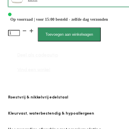
Op voorraad | voor 15:00 besteld - zelfde dag verzonden
2566
Toevoegen aan winkelwagen
6mm
Bar
Deel als cadeautip
Hart
aantal
Vind een winkel
Roestvrij & nikkelvrij edelstaal
Kleurvast, waterbestendig & hypoallergeen