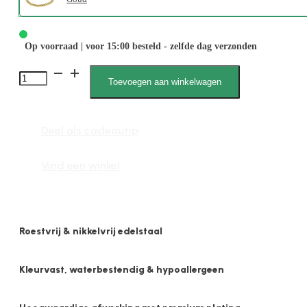
Op voorraad | voor 15:00 besteld - zelfde dag verzonden
Tara
Toevoegen aan winkelwagen
2579
6mm
Deel als cadeautip
Bolletjes
Elastiek
Vind een winkel
aantal
Roestvrij & nikkelvrij edelstaal
Kleurvast, waterbestendig & hypoallergeen