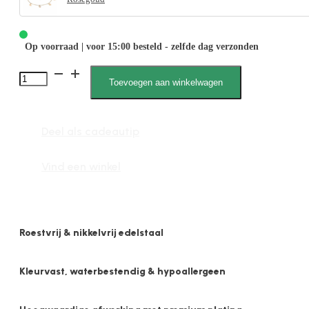
Op voorraad | voor 15:00 besteld - zelfde dag verzonden
2582
Toevoegen aan winkelwagen
1mm
Maan,Ster
Deel als cadeautip
en
Zirkonia
Vind een winkel
Steen
Bedels
aantal
Roestvrij & nikkelvrij edelstaal
Kleurvast, waterbestendig & hypoallergeen