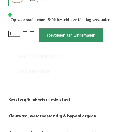
Op voorraad | voor 15:00 besteld - zelfde dag verzonden
Zita
Toevoegen aan winkelwagen
2604
Koord
Deel als cadeautip
3mm
aantal
Vind een winkel
Roestvrij & nikkelvrij edelstaal
Kleurvast, waterbestendig & hypoallergeen