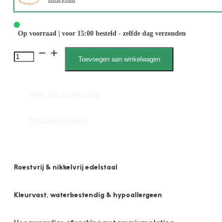
Op voorraad | voor 15:00 besteld - zelfde dag verzonden
2609
Toevoegen aan winkelwagen
5mm
Fantasie
Deel als cadeautip
Schakel
aantal
Vind een winkel
Roestvrij & nikkelvrij edelstaal
Kleurvast, waterbestendig & hypoallergeen