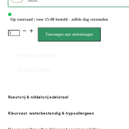
Op voorraad | voor 15:00 besteld - zelfde dag verzonden
2610
Toevoegen aan winkelwagen
5mm
Wokkel
Deel als cadeautip
Schakel
aantal
Vind een winkel
Roestvrij & nikkelvrij edelstaal
Kleurvast, waterbestendig & hypoallergeen