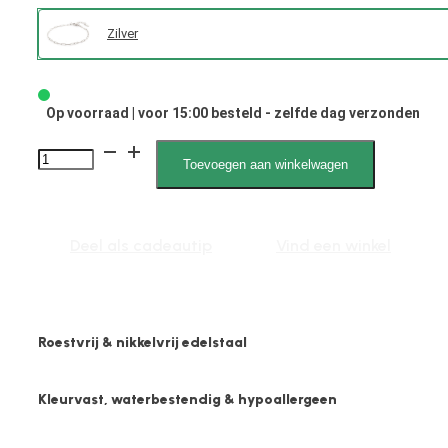
Zilver
Op voorraad | voor 15:00 besteld - zelfde dag verzonden
2611
Toevoegen aan winkelwagen
2mm
Closed
Forever
Deel als cadeautip
Vind een winkel
Anker
aantal
Roestvrij & nikkelvrij edelstaal
Kleurvast, waterbestendig & hypoallergeen