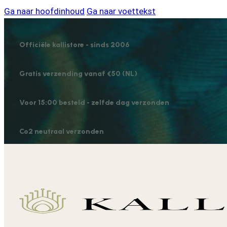
Ga naar hoofdinhoud
Ga naar voettekst
Officiële kallistore - sinds 2006
Gratis verzending vanaf €50 (NL)
Voor 15:00 besteld - zelfde dag verzonden
Co2 neutraal verzonden