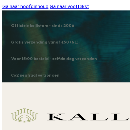
Ga naar hoofdinhoud
Ga naar voettekst
Officiële kallistore - sinds 2006
Gratis verzending vanaf €50 (NL)
Voor 15:00 besteld - zelfde dag verzonden
Co2 neutraal verzonden