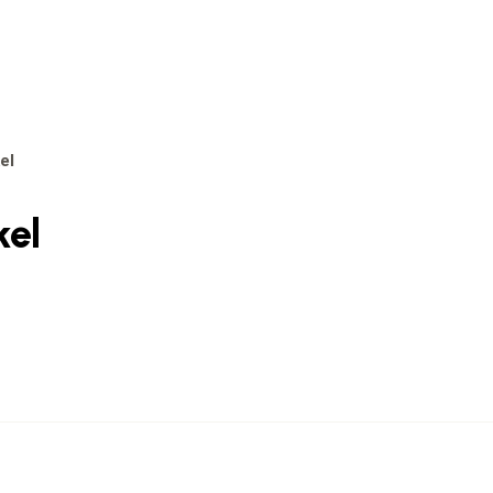
el
kel