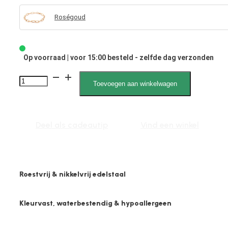
Roségoud
Op voorraad | voor 15:00 besteld - zelfde dag verzonden
2612
Toevoegen aan winkelwagen
6mm
Fantasie
Schakel
Deel als cadeautip
Vind een winkel
aantal
Roestvrij & nikkelvrij edelstaal
Kleurvast, waterbestendig & hypoallergeen