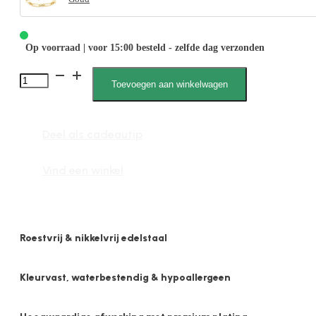
Op voorraad | voor 15:00 besteld - zelfde dag verzonden
Luus
Toevoegen aan winkelwagen
2619
6mm
Deel als cadeautip
Anker
aantal
Vind een winkel
Roestvrij & nikkelvrij edelstaal
Kleurvast, waterbestendig & hypoallergeen