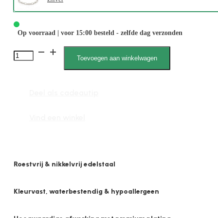
Op voorraad | voor 15:00 besteld - zelfde dag verzonden
2621
Toevoegen aan winkelwagen
5mm
Fantasie
Deel als cadeautip
Schakel
aantal
Vind een winkel
Roestvrij & nikkelvrij edelstaal
Kleurvast, waterbestendig & hypoallergeen