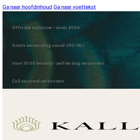
Ga naar hoofdinhoud
Ga naar voettekst
Officiële kallistore - sinds 2006
Gratis verzending vanaf €50 (NL)
Voor 15:00 besteld - zelfde dag verzonden
Co2 neutraal verzonden