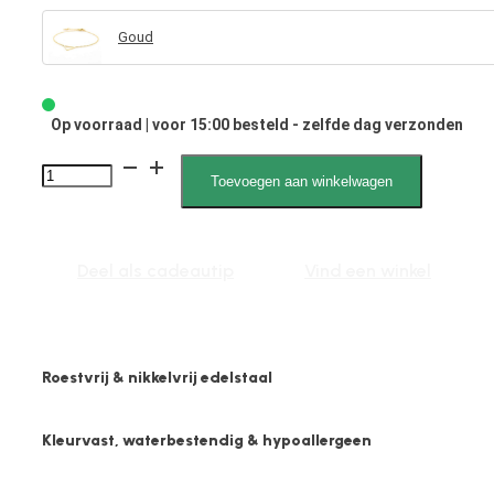
Goud
Op voorraad | voor 15:00 besteld - zelfde dag verzonden
2636
Toevoegen aan winkelwagen
1mm
Triangel
aantal
Deel als cadeautip
Vind een winkel
Roestvrij & nikkelvrij edelstaal
Kleurvast, waterbestendig & hypoallergeen