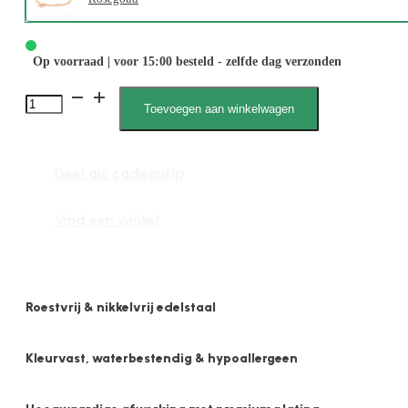
Op voorraad | voor 15:00 besteld - zelfde dag verzonden
2647
Toevoegen aan winkelwagen
1mm
Bedel
Deel als cadeautip
Hart
aantal
Vind een winkel
Roestvrij & nikkelvrij edelstaal
Kleurvast, waterbestendig & hypoallergeen