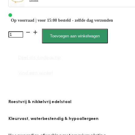
Op voorraad | voor 15:00 besteld - zelfde dag verzonden
2649
Toevoegen aan winkelwagen
1mm
Bedel
Deel als cadeautip
Bolletje
aantal
Vind een winkel
Roestvrij & nikkelvrij edelstaal
Kleurvast, waterbestendig & hypoallergeen