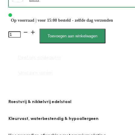
Op voorraad | voor 15:00 besteld - zelfde dag verzonden
2652
Toevoegen aan winkelwagen
4mm
Parel
Deel als cadeautip
aantal
Vind een winkel
Roestvrij & nikkelvrij edelstaal
Kleurvast, waterbestendig & hypoallergeen