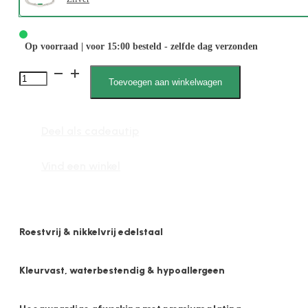
Op voorraad | voor 15:00 besteld - zelfde dag verzonden
2677
Toevoegen aan winkelwagen
5mm
4e
Deel als cadeautip
Steen
aantal
Vind een winkel
Roestvrij & nikkelvrij edelstaal
Kleurvast, waterbestendig & hypoallergeen