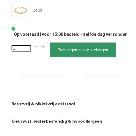
Goud
Op voorraad | voor 15:00 besteld - zelfde dag verzonden
Lior
Toevoegen aan winkelwagen
2681
Figaro
7mm
Deel als cadeautip
Vind een winkel
aantal
Roestvrij & nikkelvrij edelstaal
Kleurvast, waterbestendig & hypoallergeen