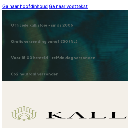
Ga naar hoofdinhoud
Ga naar voettekst
Officiële kallistore - sinds 2006
Gratis verzending vanaf €50 (NL)
Voor 15:00 besteld - zelfde dag verzonden
Co2 neutraal verzonden