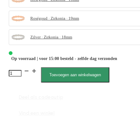
Roségoud · Zirkonia · 19mm
Zilver · Zirkonia · 18mm
Op voorraad | voor 15:00 besteld - zelfde dag verzonden
4043
Toevoegen aan winkelwagen
Zirkonia
Steen
Deel als cadeautip
aantal
Vind een winkel