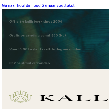
Ga naar hoofdinhoud
Ga naar voettekst
Officiële kallistore - sinds 2006
Gratis verzending vanaf €50 (NL)
Voor 15:00 besteld - zelfde dag verzonden
Co2 neutraal verzonden