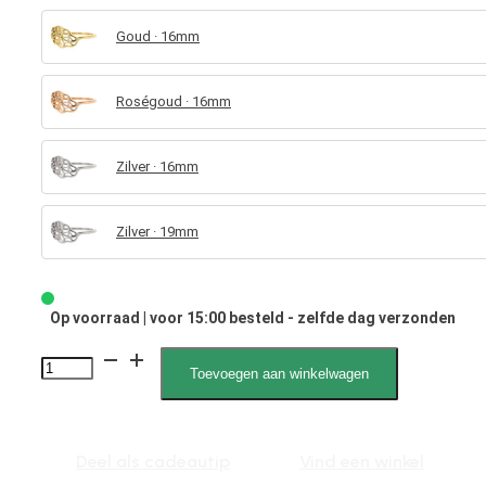
Goud · 16mm
Roségoud · 16mm
Zilver · 16mm
Zilver · 19mm
Op voorraad | voor 15:00 besteld - zelfde dag verzonden
4056
Toevoegen aan winkelwagen
Bohemian
aantal
Deel als cadeautip
Vind een winkel