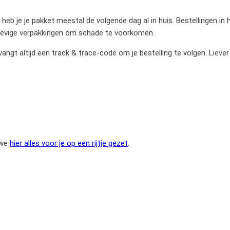
heb je je pakket meestal de volgende dag al in huis. Bestellingen in
stevige verpakkingen om schade te voorkomen.
gt altijd een track & trace-code om je bestelling te volgen. Liever
 we
hier alles voor je op een rijtje gezet
.